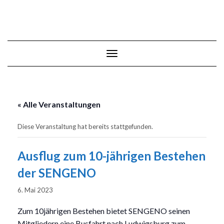
Skip
to
content
Toggle Navigation
« Alle Veranstaltungen
Diese Veranstaltung hat bereits stattgefunden.
Ausflug zum 10-jährigen Bestehen
der SENGENO
6. Mai 2023
Zum 10jährigen Bestehen bietet SENGENO seinen
Mitgliedern eine Busfahrt nach Ludwigsburg zum